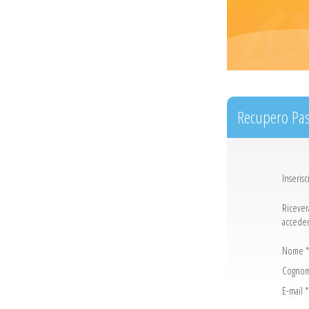
Recupero Pa
Inseris
Ricevera
acceder
Nome *
Cognom
E-mail *